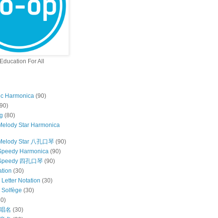
ducation For All
ic Harmonica
(90)
(90)
g
(80)
Melody Star Harmonica
Melody Star 八孔口琴
(90)
Speedy Harmonica
(90)
 Speedy 四孔口琴
(90)
ation
(30)
h Letter Notation
(30)
h Solfège
(30)
30)
唱名
(30)