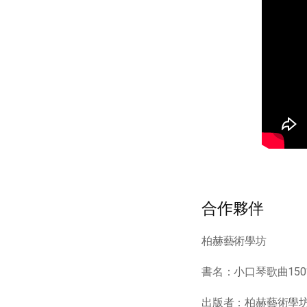
合作夥伴
柏赫藝術學坊
書名：小口琴歌曲15
出版者：柏赫藝術學