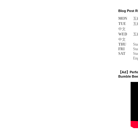
Blog Post R
MON
五
TUE
五
中文
WED
五
中文
THU
Sta
FRI
Sta
SAT
Sta
Eng
【Ad】Perfect
Bumble Bee