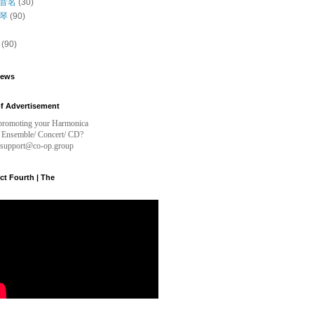
音名
(30)
琴
(90)
(90)
iews
f Advertisement
n promoting your Harmonica
 Ensemble/ Concert/ CD?
t support@co-op.group
t Fourth | The