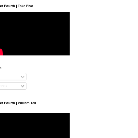
 Fourth | Take Five
o
nts
 Fourth | William Tell