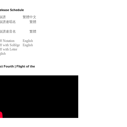
elease Schedule
線譜
繁體中文
線譜連唱名
繁體
線譜連音名
繁體
ff Notation
English
ff with Solfège
English
ff with Letter
lish
 Fourth | Flight of the