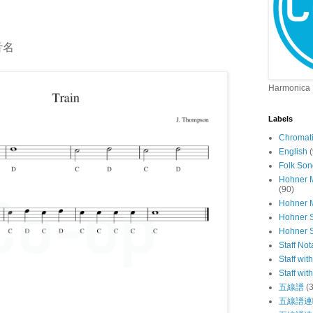
音名
Harmonica E
Labels
Chromat
English
Folk Son
Hohner 
(90)
Hohner 
Hohner 
Hohner
Staff Not
Staff wit
Staff wit
五線譜
(
五線譜連