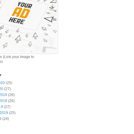
n (Link your Image to
e)
e
020
(25)
20
(27)
2019
(26)
2019
(26)
19
(27)
 2019
(25)
9
(24)