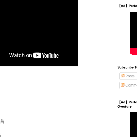
【Ad】Perfect
Subscribe T
Posts
Comme
【Ad】Perfect
Overture
0首
坊