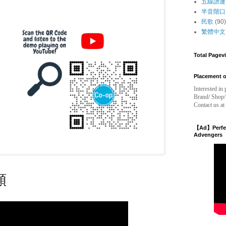
五線譜連
半音階口
民歌
(90)
繁體中文
Total Pagev
Placement o
Interested i
Brand/ Shop/
Contact us a
【Ad】Perfec
Advengers
頻