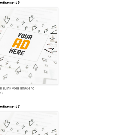
ertisement 6
n (Link your Image to
e)
ertisement 7